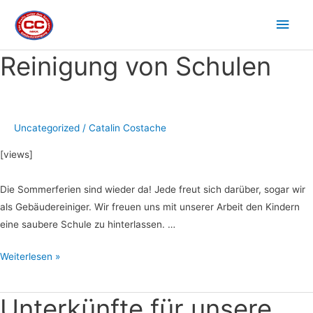
Zum
Hau
Inhalt
springen
Reinigung von Schulen
Reinigung
Seitennummerierung
von
der
Schulen
Beiträge
Uncategorized
/
Catalin Costache
[views]
Die Sommerferien sind wieder da! Jede freut sich darüber, sogar wir
als Gebäudereiniger. Wir freuen uns mit unserer Arbeit den Kindern
eine saubere Schule zu hinterlassen. …
Weiterlesen »
Unterkünfte für unsere
Unterkünfte