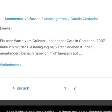
Unternehmens
Kommentar verfassen
/
Uncategorized
/
Catalin Costache
[views]
Ein paar Worte vom Gründer und Inhaber Catalin Costache: 2007
habe ich mit der Glasreinigung bei verschiedenen Kunden
angefangen. Danach habe ich mich langsam auf …
Weiterlesen »
←
Zurück
1
2
Copyright © 2026
| Powered by
Astra WordPress-Theme
Diese Website benutzt Cookies, um Ihnen das beste Nutzererlebnis