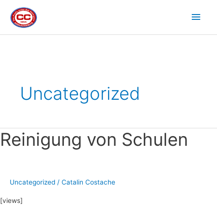
Zum
Hau
Inhalt
springen
Seitennummerierung
der
Beiträge
Uncategorized
Reinigung von Schulen
Reinigung
von
Schulen
Uncategorized
/
Catalin Costache
[views]